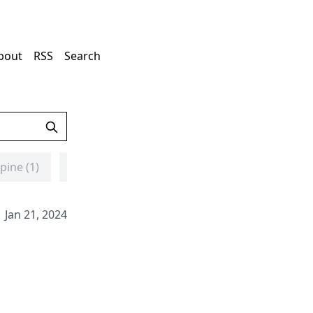
bout
RSS
Search
lpine (1)
总结 (3)
routeros (1)
geoip (1)
Jan 21, 2024