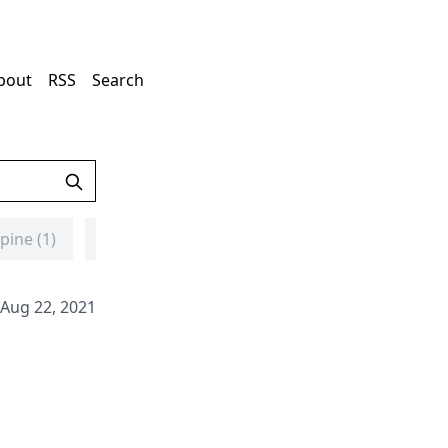
bout
RSS
Search
lpine (1)
总结 (3)
routeros (1)
geoip (1)
Aug 22, 2021